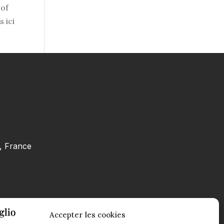
 of
 ici
e, France
Accepter les cookies